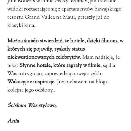
Julii Roberts w filmie
Pretty Woman
, jak i sielskie
widoki roztaczające się z apartamentów hawajskiego
resortu Grand Vailea na Maui, przeszły już do
klasyki kina.
Można śmiało stwierdzić, że hotele, dzięki filmom, w
których się pojawiły, zyskały status
niekwestionowanych celebrytów.
Mam nadzieję, że
tekst
Słynne hotele, które zagrały w filmie
, są dla
Was intrygującą zapowiedzią nowego cyklu
Wakacyjne inspiracje
. Już niebawem na blogu
kolejne jego odsłony…
Ściskam Was stylowo,
Ania