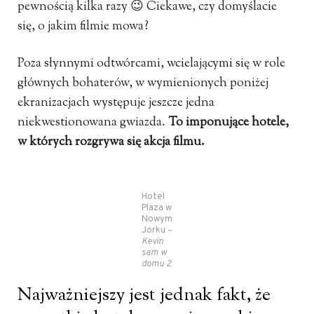
pewnością kilka razy 😉 Ciekawe, czy domyślacie
się, o jakim filmie mowa?
Poza słynnymi odtwórcami, wcielającymi się w role
głównych bohaterów, w wymienionych poniżej
ekranizacjach występuje jeszcze jedna
niekwestionowana gwiazda.
To imponujące hotele,
w których rozgrywa się akcja filmu.
Hotel
Plaza w
Nowym
Jorku –
Kevin
sam w
domu 2
Najważniejszy jest jednak fakt, że