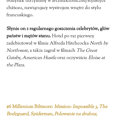
budynek utrzymany w architektonicznej stylistyce
château, nawiązujacy wystrojem wnętrz do stylu
francuskiego.
Słynie on z regularnego goszczenia celebrytów, głów
państw i mężów stanu.
Hotel po raz pierwszy
zadebiutował w filmie Alfreda Hitchcocka
North by
Northwest
, a także zagrał w filmach
The Great
Gatsby, American Hustle
oraz oczywiście
Eloise at
the Plaza.
#6 Millenium Biltmore:
Mission: Impossible 3, The
Bodyguard, Spiderman, Polowanie na druhny,