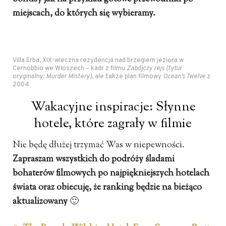
miejscach, do których się wybieramy.
Villa Erba, XIX-wieczna rezydencja nad brzegiem jeziora w
Cernobbio we Włoszech – kadr z filmu
Zabójczy rejs
(tytuł
oryginalny: Murder Mistery)
, ale także plan filmowy
Ocean’s Twelve
z
2004
Wakacyjne inspiracje: Słynne
hotele, które zagrały w filmie
Nie będę dłużej trzymać Was w niepewności.
Zapraszam wszystkich do podróży śladami
bohaterów filmowych po najpiękniejszych hotelach
świata oraz obiecuję, że ranking będzie na bieżąco
aktualizowany
🙂