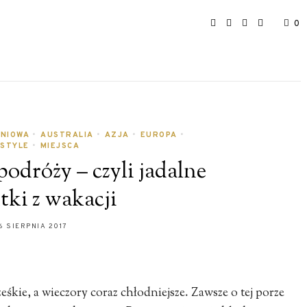
0
NIOWA
•
AUSTRALIA
•
AZJA
•
EUROPA
•
ESTYLE
•
MIEJSCA
podróży – czyli jadalne
tki z wakacji
6 SIERPNIA 2017
śkie, a wieczory coraz chłodniejsze. Zawsze o tej porze