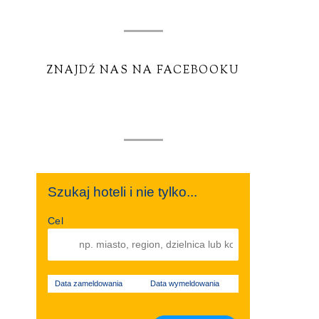
ZNAJDŹ NAS NA FACEBOOKU
Szukaj hoteli i nie tylko...
Cel
Data zameldowania
Data wymeldowania