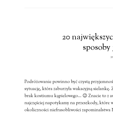
20 największy
sposoby 
3
Podróżowanie powinno być czystą przyjemnośc
sytuację, która zaburzyła wakacyjną sielankę
brak kostiumu kąpielowego… 😉 Znacie to z au
najczęściej napotykamy na przeszkody, które w
okoliczności niefrasobliwości zapominalstwa N