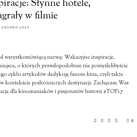
iracje: Słynne hotele,
agrały w filmie
1 GRUDNIA 2025
pod wszystkomówiącą nazwą: Wakacyjne inspiracje.
iejsca, o których prawdopodobnie nie pomyślelibyście
go cyklu artykułów dedykuję fanom kina, czyli także
h w kontekście podróżniczych destynacji. Zachęcam Was
kacje dla kinomaniaków i pasjonatów historii #TOP17
0