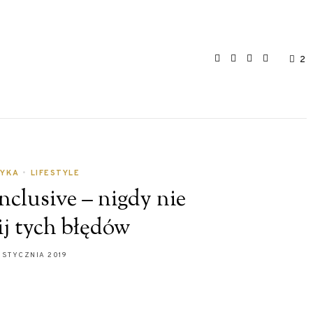
2
RYKA
•
LIFESTYLE
nclusive – nigdy nie
ij tych błędów
 STYCZNIA 2019