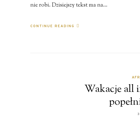
nie robi. Dzisiejszy tekst ma na…
CONTINUE READING
AF
Wakacje all i
popełn
3