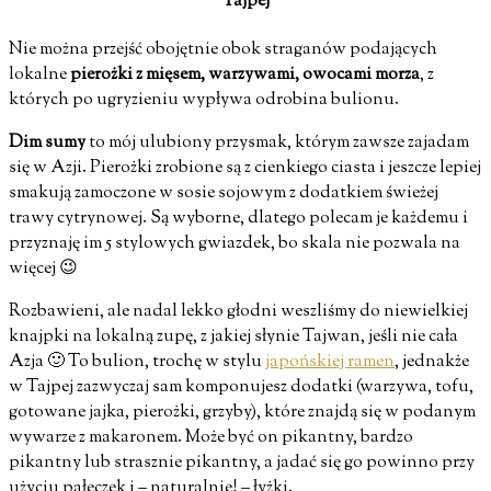
Tajpej
Nie można przejść obojętnie obok straganów podających
lokalne
pierożki z mięsem, warzywami, owocami morza
, z
których po ugryzieniu wypływa odrobina bulionu.
Dim sumy
to mój ulubiony przysmak, którym zawsze zajadam
się w Azji. Pierożki zrobione są z cienkiego ciasta i jeszcze lepiej
smakują zamoczone w sosie sojowym z dodatkiem świeżej
trawy cytrynowej. Są wyborne, dlatego polecam je każdemu i
przyznaję im 5 stylowych gwiazdek, bo skala nie pozwala na
więcej 😉
Rozbawieni, ale nadal lekko głodni weszliśmy do niewielkiej
knajpki na lokalną zupę, z jakiej słynie Tajwan, jeśli nie cała
Azja 🙂 To bulion, trochę w stylu
japońskiej ramen
, jednakże
w Tajpej zazwyczaj sam komponujesz dodatki (warzywa, tofu,
gotowane jajka, pierożki, grzyby), które znajdą się w podanym
wywarze z makaronem. Może być on pikantny, bardzo
pikantny lub strasznie pikantny, a jadać się go powinno przy
użyciu pałeczek i – naturalnie! – łyżki.