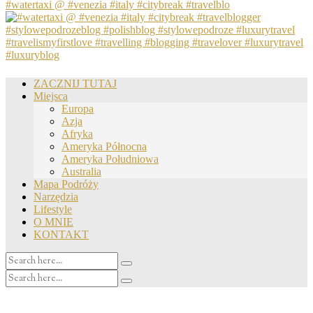
#watertaxi @ #venezia #italy #citybreak #travelblo
ZACZNIJ TUTAJ
Miejsca
Europa
Azja
Afryka
Ameryka Północna
Ameryka Południowa
Australia
Mapa Podróży
Narzędzia
Lifestyle
O MNIE
KONTAKT