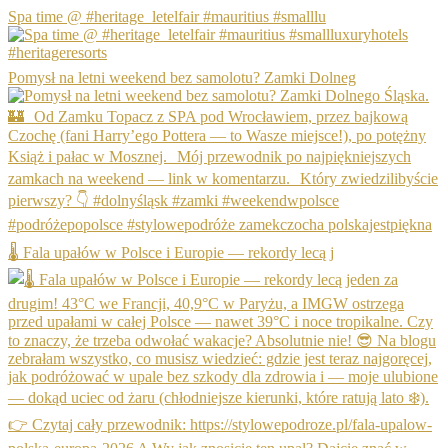
Spa time @ #heritage_letelfair #mauritius #smalllu
Pomysł na letni weekend bez samolotu? Zamki Dolneg
🌡️ Fala upałów w Polsce i Europie — rekordy lecą j