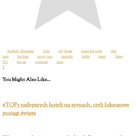
Anthony Bourdain
Azja
city break
czang kaj-szek
dim
sum
kuchnia
nocny targ
pierożki
shilin
tajpei
Tajpej
101
tajwan
weekend
zupa
1
You Might Also Like...
#TOP5 najlepszych hoteli na szynach, czyli luksusowe
pociągi świata