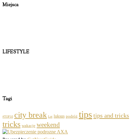
Miejsca
LIFESTYLE
Tagi
tips
city break
tips and tricks
luksus
podróż
#TOP10
Lot
tricks
weekend
wakacje