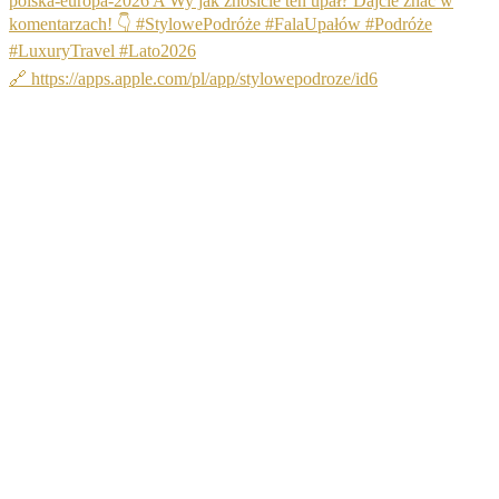
🔗 https://apps.apple.com/pl/app/stylowepodroze/id6