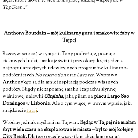
męża, który mówi, że
„ten to ma pracę idealną – lepszą niż w
TopGear…”
Anthony Bourdain – mój kulinarny guru i smakowite żaby w
Tajpej
Rzeczywiście coś w tym jest. Tony podróżuje, poznaje
ciekawych ludzi, smakuje świat i przy okazji kręci jeden z
najpopularniejszych telewizyjnych programów kulinarno-
podróżniczych
No reservation
oraz
Layover
. Wyprawy
Anthony’ego są dla mnie inspiracją podczas własnych
podróży. Nigdy nie zapomnę smaku i zapachu słynnej
wiśniowej nalewki
Ginjinha
, jaką piłam na
placu Largo Sao
Domingos
w
Lizbonie
. Ale o tym więcej w innym wpisie, jaki
znajdziecie
tutaj
.
Wróćmy jednak myślami na Tajwan.
Będąc w Tajpej nie miałam
zbyt wiele czasu na eksplorowanie miasta – był to mój kolejny
City Break.
Dlatego przede wszystkim chciałam poznać