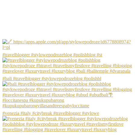
#travelblogger #stylowepodrozeblog #polishblog #st
#bali #travelblogger #stylowepodrozeblog #polishbl
#venezia #italy #citybreak #travelblogger #stylowe