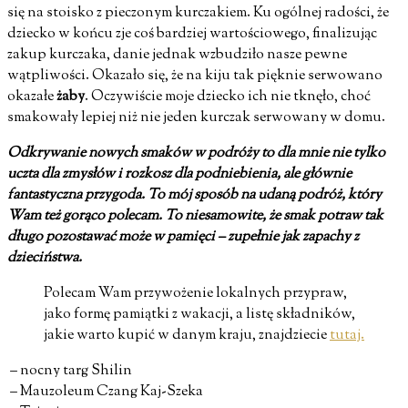
się na stoisko z pieczonym kurczakiem.
Ku ogólnej radości, że
dziecko w końcu zje coś bardziej wartościowego, finalizując
zakup kurczaka, danie jednak wzbudziło nasze pewne
wątpliwości. Okazało się, że na kiju tak pięknie serwowano
okazałe
żaby
. Oczywiście moje dziecko ich nie tknęło, choć
smakowały lepiej niż nie jeden kurczak serwowany w domu.
Odkrywanie nowych smaków w podróży to dla mnie nie tylko
uczta dla zmysłów i rozkosz dla podniebienia, ale głównie
fantastyczna przygoda. To mój sposób na udaną podróż, który
Wam też gorąco polecam. To niesamowite, że smak potraw tak
długo pozostawać może w pamięci – zupełnie jak zapachy z
dzieciństwa.
Polecam Wam przywożenie lokalnych przypraw,
jako formę pamiątki z wakacji, a listę składników,
jakie warto kupić w danym kraju, znajdziecie
tutaj.
– nocny targ Shilin
– Mauzoleum Czang Kaj-Szeka