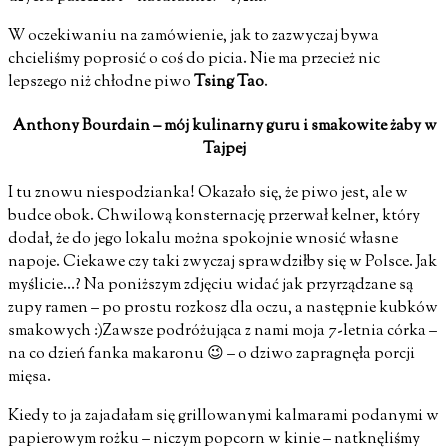
W oczekiwaniu na zamówienie, jak to zazwyczaj bywa
chcieliśmy poprosić o coś do picia. Nie ma przecież nic
lepszego niż chłodne piwo
Tsing Tao
.
Anthony Bourdain – mój kulinarny guru i smakowite żaby w
Tajpej
I tu znowu niespodzianka! Okazało się, że piwo jest, ale w
budce obok. Chwilową konsternację przerwał kelner, który
dodał, że do jego lokalu można spokojnie wnosić własne
napoje. Ciekawe czy taki zwyczaj sprawdziłby się w Polsce. Jak
myślicie…? Na poniższym zdjęciu widać jak przyrządzane są
zupy ramen – po prostu rozkosz dla oczu, a następnie kubków
smakowych :)Zawsze podróżująca z nami moja 7-letnia córka –
na co dzień fanka makaronu 😉 – o dziwo zapragnęła porcji
mięsa.
Kiedy to ja zajadałam się grillowanymi kalmarami podanymi w
papierowym rożku – niczym popcorn w kinie – natknęliśmy