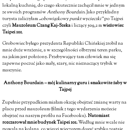
lokalną kuchnię, do czego skutecznie zachęcił mnie w jednym
ze swoich programów
Anthony Bourdain
. Jako przykładny
turysta zaliczyłam
„obowiązkowy punkt wycieczki”
po Tajpei
czyli
Mauzoleum Czang Kaj-Szeka
i liczący 509,2 m
wieżowiec
Taipei 101
.
Grobowiec byłego prezydenta Republiki Chińskiej zrobił na
mnie duże wrażenie, a w szczególności olbrzymi teren parku,
na jakim jest położony. Przebywający tam człowiek ma się
zapewne poczuć jako mały, szary, nic nieznaczący trybik w
maszynie.
Anthony Bourdain – mój kulinarny guru i smakowite żaby w
Tajpej
Zupełnie przypadkiem miałam okazję obejrzeć zmianę warty na
placu przed mauzoleum (filmik z tego wydarzenia możecie
obejrzeć na naszym profilu na Facebooku).
Natomiast
rozczarował mnie budynek Taipei 101.
Według mnie wcale nie
powala na kolana, co więcej wieczorem dosyć szybko zostaje