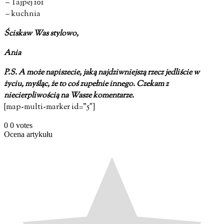
– Tajpej 101
– kuchnia
Ściskaw Was stylowo,
Ania
P.S. A może napiszecie, jaką najdziwniejszą rzecz jedliście w
życiu, myśląc, że to coś zupełnie innego. Czekam z
niecierpliwością na Wasze komentarze.
[map-multi-marker id=”5″]
0
0
votes
Ocena artykułu