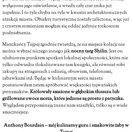
wyłączone jego oświetlenie, a wtedy cały czar znika już
zupełnie. I to tyle chyba na tyle w kwestii architektonicznych
atrakcji miasta. Obiekty turystyczne zostały zaliczone, więc już
z czystym sumieniem mogłam się oddać jedynie rozkoszom
podniebienia.
Mieszkańcy Tajpej zgodnie twierdzą, że na miejsce kolacji nie
można wybrać niczego innego jak
nocny targ Shilin
.
Jest on
ulubionym punktem spotkań lokalnej społeczności, która nie
tylko odwiedza zlokalizowane tam knajpki, ale również robi
zakupy na straganach z odzieżą, obuwiem, telefonami,
zabawkami itd. Będąc w kulinarnym sercu miasta
postanowiłam zatem spróbować większości tajwańskich
przysmaków.
Królowały smażone w głębokim tłuszczu lub
grillowane owoce morza, które jedzone są prosto z patyczka.
Wyglądem przypominają znane nam szaszłyki, tylko są o wiele
smaczniejsze.
Anthony Bourdain – mój kulinarny guru i smakowite żaby w