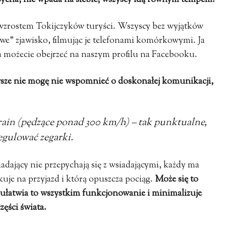
zepycha, nie wpada na siebie, wszyscy idą równym tempem.
y wzrostem Tokijczyków turyści. Wszyscy bez wyjątków
owe” zjawisko, filmując je telefonami komórkowymi. Ja
a możecie obejrzeć na naszym profilu na Facebooku.
wsze nie mogę nie wspomnieć o doskonałej komunikacji,
rain
(pędzące ponad 300 km/h) – tak punktualne,
egulować zegarki.
dający nie przepychają się z wsiadającymi, każdy ma
uje na przyjazd i którą opuszcza pociąg.
Może się to
 ułatwia to wszystkim funkcjonowanie i minimalizuje
ęści świata.