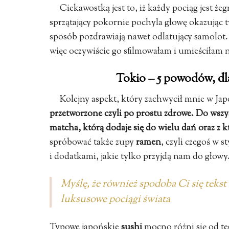
Ciekawostką jest to, iż każdy pociąg jest 
sprzątający pokornie pochyla głowę okazując 
sposób pozdrawiają nawet odlatujący samolot.
więc oczywiście go sfilmowałam i umieściłam 
Tokio – 5 powodów, dl
Kolejny aspekt, który zachwycił mnie w Jap
przetworzone czyli po prostu zdrowe. Do wszy
matcha, którą dodaje się do wielu dań oraz z k
spróbować także zupy
ramen
, czyli czegoś w 
i dodatkami, jakie tylko przyjdą nam do głowy
Myślę, że również spodoba Ci się tekst
luksusowe pociągi świata
Typowe japońskie
sushi
mocno różni się od teg