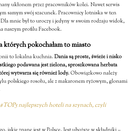
żegnany ukłonem przez pracowników kolei. Nawet serwis
tym samym swój szacunek. Pracownicy lotniska w ten
 Dla mnie był to uroczy i jedyny w swoim rodzaju widok,
na naszym profilu Facebook.
a których pokochałam to miasto
onii to lokalna kuchnia.
Dania są proste, świeże i nisko
stkiego podawana jest zielona, sproszkowana herbata
tórej wytwarza się również lody.
Obowiązkowo należy
stylu polskiego rosołu, ale z makaronem ryżowym, glonami
.
 #TOP5 najlepszych hoteli na szynach, czyli
o, jakie znane jest w Polsce. Jest uboższe w składniki –