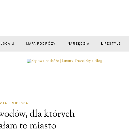
EJSCA
MAPA PODRÓŻY
NARZĘDZIA
LIFESTYLE
ZJA
•
MIEJSCA
owodów, dla których
łam to miasto