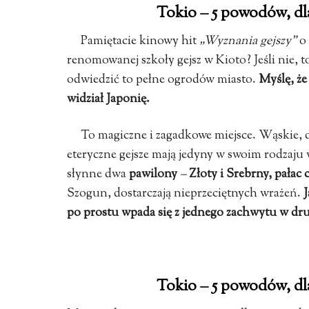
Tokio – 5 powodów, dl
Pamiętacie kinowy hit
„Wyznania gejszy”
o 
renomowanej szkoły gejsz w Kioto? Jeśli nie, t
odwiedzić to pełne ogrodów miasto.
Myślę, że
widział Japonię.
To magiczne i zagadkowe miejsce. Wąskie, 
eteryczne gejsze mają jedyny w swoim rodzaju 
słynne dwa
pawilony
–
Złoty i Srebrny, pałac 
Szogun, dostarczają nieprzeciętnych wrażeń.
J
po prostu wpada się z jednego zachwytu w dru
Tokio – 5 powodów, dl