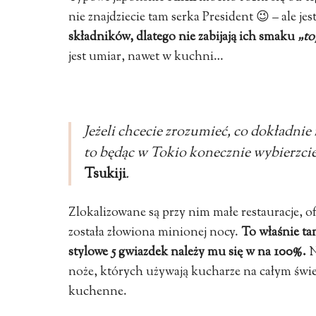
nie znajdziecie tam serka President 😉 – ale je
składników, dlatego nie zabijają ich smaku
„to
jest umiar, nawet w kuchni…
Jeżeli chcecie zrozumieć, co dokładni
to będąc w Tokio konecznie wybierzci
Tsukiji
.
Zlokalizowane są przy nim małe restauracje, ofe
została złowiona minionej nocy.
To właśnie ta
stylowe 5 gwiazdek należy mu się w na 100%.
N
noże, których używają kucharze na całym świec
kuchenne.