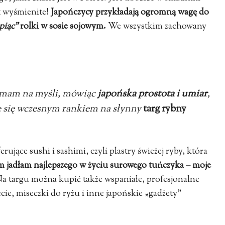
st wyśmienite!
Japończycy przykładają ogromną wagę do
piąc”
rolki w sosie sojowym.
We wszystkim zachowany
e mam na myśli, mówiąc
japońska prostota i umiar
,
e się wczesnym rankiem na słynny
targ rybny
rujące sushi i sashimi, czyli plastry świeżej ryby, która
m jadłam najlepszego w życiu surowego tuńczyka – moje
a targu można kupić także wspaniałe, profesjonalne
ie, miseczki do ryżu i inne japońskie „gadżety”