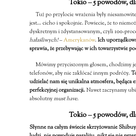
Tokio – 5 powodów, dl
Tuż po przylocie wrażenia były niesamowit
jest… cicho i spokojnie. Powiecie, że to niem
dyskretnym i zdystansowanym, czyli 100-pr
hałaśliwych!
–
Amerykanów
.
Ich uporządkowan
sprawia, że przebywając w ich towarzystwie 
Mówimy przyciszonym głosem, chodzimy jedn
telefonów, aby nie zakłócać innym podróży.
To
udzielać nam się unikalna atmosfera, będąca 
perfekcyjnej organizacji.
Nawet zaczynamy ubiera
absolutny
must have.
Tokio – 5 powodów, dl
Słynne na całym świecie skrzyżowanie Shibuya