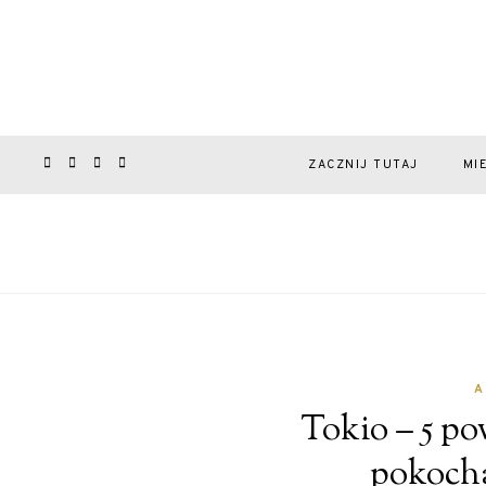
ZACZNIJ TUTAJ
MI
A
Tokio – 5 p
pokocha