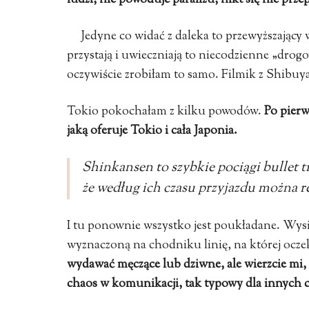
ludzi, nie powoduje paraliżu, nikt się nie pr
Jedyne co widać z daleka to przewyższając
przystają i uwieczniają to niecodzienne „drog
oczywiście zrobiłam to samo. Filmik z Shibuy
Tokio pokochałam z kilku powodów.
Po pier
jaką oferuje Tokio i cała Japonia.
Shinkansen to szybkie
pociągi bullet t
że według ich czasu przyjazdu można r
I tu ponownie wszystko jest poukładane. Wysia
wyznaczoną na chodniku linię, na której oczek
wydawać męczące lub dziwne, ale wierzcie mi,
chaos w komunikacji, tak typowy dla innych cz