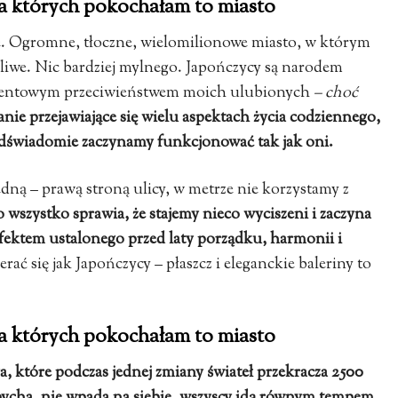
a których pokochałam to miasto
e. Ogromne, tłoczne, wielomilionowe miasto, w którym
ożliwe. Nic bardziej mylnego. Japończycy są narodem
ocentowym przeciwieństwem moich ulubionych
– choć
ie przejawiające się wielu aspektach życia codziennego,
podświadomie zaczynamy funkcjonować tak jak oni.
ą – prawą stroną ulicy, w metrze nie korzystamy z
 wszystko sprawia, że stajemy nieco wyciszeni i zaczyna
efektem ustalonego przed laty porządku, harmonii i
ć się jak Japończycy – płaszcz i eleganckie baleriny to
a których pokochałam to miasto
, które podczas jednej zmiany świateł przekracza 2500