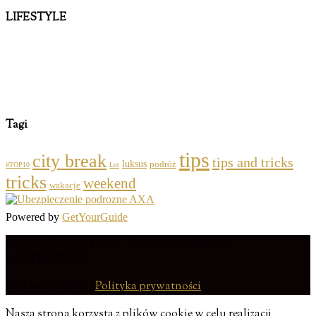
LIFESTYLE
Tagi
tips
city break
tips and tricks
luksus
podróż
#TOP10
Lot
tricks
weekend
wakacje
Powered by
GetYourGuide
(C) COPYRIGHT 2017 - WSZELKIE PRAWA
ZASTRZEŻONE
Stylowe podróże |
Polityka prywatności
Nasza strona korzysta z plików cookie w celu realizacji