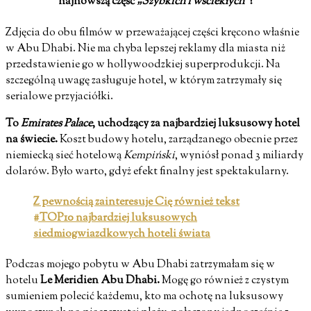
najnowszą część
„Szybkich i wściekłych”
?
Zdjęcia do obu filmów w przeważającej części kręcono właśnie
w Abu Dhabi. Nie ma chyba lepszej reklamy dla miasta niż
przedstawienie go w hollywoodzkiej superprodukcji. Na
szczególną uwagę zasługuje hotel, w którym zatrzymały się
serialowe przyjaciółki.
To
Emirates Palace
, uchodzący za najbardziej luksusowy hotel
na świecie.
Koszt budowy hotelu, zarządzanego obecnie przez
niemiecką sieć hotelową
Kempiński
, wyniósł ponad 3 miliardy
dolarów. Było warto, gdyż efekt finalny jest spektakularny.
Z pewnością zainteresuje Cię również tekst
#TOP10 najbardziej luksusowych
siedmiogwiazdkowych hoteli świata
Podczas mojego pobytu w Abu Dhabi zatrzymałam się w
hotelu
Le Meridien Abu Dhabi.
Mogę go również z czystym
sumieniem polecić każdemu, kto ma ochotę na luksusowy