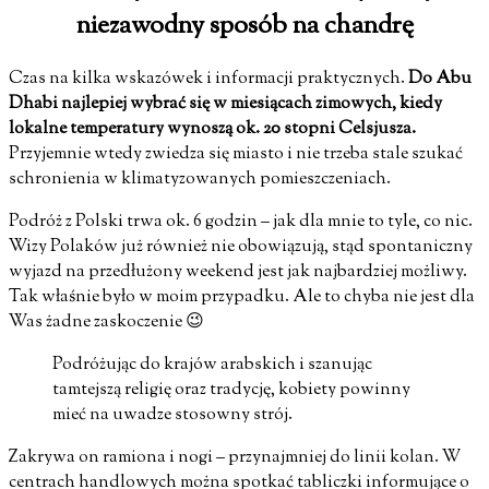
niezawodny sposób na chandrę
Czas na kilka wskazówek i informacji praktycznych.
Do Abu
Dhabi najlepiej wybrać się w miesiącach zimowych, kiedy
lokalne temperatury wynoszą ok. 20 stopni Celsjusza.
Przyjemnie wtedy zwiedza się miasto i nie trzeba stale szukać
schronienia w klimatyzowanych pomieszczeniach.
Podróż z Polski trwa ok. 6 godzin – jak dla mnie to tyle, co nic.
Wizy Polaków już również nie obowiązują, stąd spontaniczny
wyjazd na przedłużony weekend jest jak najbardziej możliwy.
Tak właśnie było w moim przypadku. Ale to chyba nie jest dla
Was żadne zaskoczenie 😉
Podróżując do krajów arabskich i szanując
tamtejszą religię oraz tradycję, kobiety powinny
mieć na uwadze stosowny strój.
Zakrywa on ramiona i nogi – przynajmniej do linii kolan. W
centrach handlowych można spotkać tabliczki informujące o