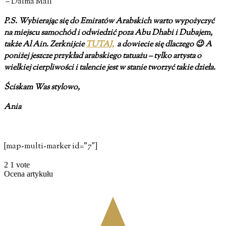
– Dalma Mall
P.S. Wybierając się do Emiratów Arabskich warto wypożyczyć
na miejscu samochód i odwiedzić poza Abu Dhabi i Dubajem,
także Al Ain. Zerknijcie
TUTAJ,
a dowiecie się dlaczego 😉
A
poniżej jeszcze przykład arabskiego tatuażu – tylko artysta o
wielkiej cierpliwości i talencie jest w stanie tworzyć takie dzieła.
Ściskam Was stylowo,
Ania
[map-multi-marker id=”7″]
2
1
vote
Ocena artykułu