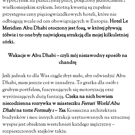
wypoczynek na piaszczystej plaży, połączony jednocześnie z
wielkomiejskim szykiem. Istotną kwestią są zupełnie
przystępne ceny pięciogwiazdkowych hoteli, które nie
odbiegają wcale od cen obowiązujących w Europie.
Hotel Le
Meridien Abu Dhabi otoczony jest fosą, w której pływają
żółwie i to one były największą atrakcją dla mojej kilkuletniej
córki.
Wakacje w Abu Dhabi – czyli mój niezawodny sposób na
chandrę
Jeśli jednak to dla Was ciągle zbyt mało, aby odwiedzić Abu
Dhabi, mam jeszcze coś w zanadrzu. To gratka dla osób z
grubym portfelem, fascynujących się motoryzacją oraz
wyróżniających dużą fantazją.
Czeka na nich bowiem
niecodzienna rozrywka w miasteczku
Ferrari World Abu
Dhabi
na torze
Formuły 1 – Yas
.
Kosmiczna architektura
budynków i moc innych atrakcji usytuowanych na sztucznej
wyspie jest obiektem westchnień każdego mężczyzny –
rozpieszczonych szejków także.