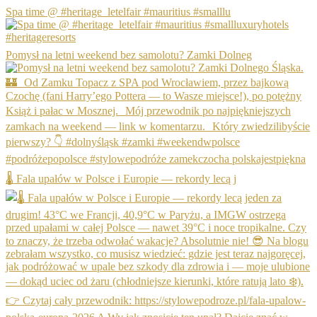
Spa time @ #heritage_letelfair #mauritius #smalllu
Pomysł na letni weekend bez samolotu? Zamki Dolneg
🌡️ Fala upałów w Polsce i Europie — rekordy lecą j