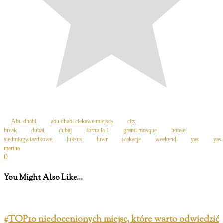
Abu dhabi
abu dhabi ciekawe miejsca
city
break
dubai
dubaj
formuła 1
grand mosque
hotele
siedmiogwiazdkowe
luksus
luwr
wakacje
weekend
yas
yas
marina
0
You Might Also Like...
#TOP10 niedocenionych miejsc, które warto odwiedzić