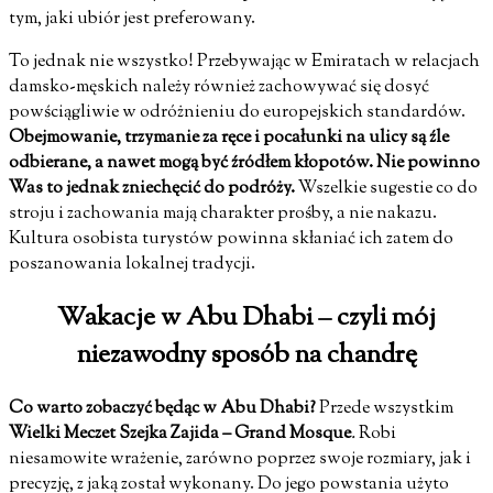
tym, jaki ubiór jest preferowany.
To jednak nie wszystko! Przebywając w Emiratach w relacjach
damsko-męskich należy również zachowywać się dosyć
powściągliwie w odróżnieniu do europejskich standardów.
Obejmowanie, trzymanie za ręce i pocałunki na ulicy są źle
odbierane, a nawet mogą być źródłem kłopotów. Nie powinno
Was to jednak zniechęcić do podróży.
Wszelkie sugestie co do
stroju i zachowania mają charakter prośby, a nie nakazu.
Kultura osobista turystów powinna skłaniać ich zatem do
poszanowania lokalnej tradycji.
Wakacje w Abu Dhabi – czyli mój
niezawodny sposób na chandrę
Co warto zobaczyć będąc w Abu Dhabi?
Przede wszystkim
Wielki Meczet Szejka Zajida – Grand Mosque
.
Robi
niesamowite wrażenie, zarówno poprzez swoje rozmiary, jak i
precyzję, z jaką został wykonany. Do jego powstania użyto