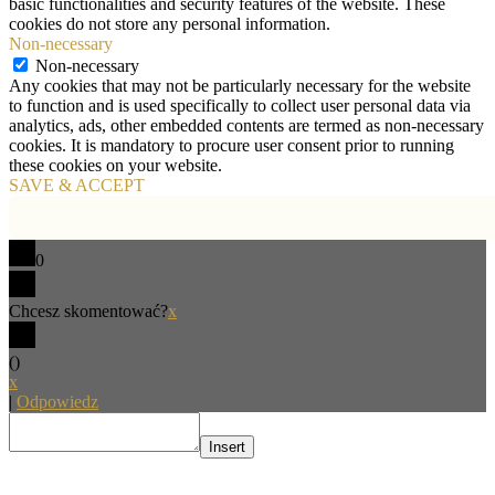
basic functionalities and security features of the website. These
cookies do not store any personal information.
Non-necessary
Non-necessary
Any cookies that may not be particularly necessary for the website
to function and is used specifically to collect user personal data via
analytics, ads, other embedded contents are termed as non-necessary
cookies. It is mandatory to procure user consent prior to running
these cookies on your website.
SAVE & ACCEPT
0
Chcesz skomentować?
x
(
)
x
|
Odpowiedz
Insert