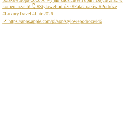
🔗 https://apps.apple.com/pl/app/stylowepodroze/id6