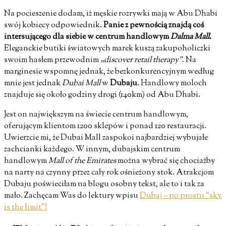
Na pocieszenie dodam, iż męskie rozrywki mają w Abu Dhabi
swój kobiecy odpowiednik.
Panie z pewnością znajdą coś
intersującego dla siebie w centrum handlowym
Dalma Mall
.
Eleganckie butiki światowych marek kuszą zakupoholiczki
swoim hasłem przewodnim
„discover retail therapy”
. Na
marginesie wspomnę jednak, że bezkonkurencyjnym według
mnie jest jednak
Dubai Mall
w
Dubaju
.
Handlowy moloch
znajduje się około godziny drogi (140km) od Abu Dhabi.
Jest on największym na świecie centrum handlowym,
oferującym klientom 1200 sklepów i ponad 120 restauracji.
Uwierzcie mi, że Dubai Mall zaspokoi najbardziej wybujałe
zachcianki każdego. W innym, dubajskim centrum
handlowym
Mall of the Emirates
można wybrać się chociażby
na narty na czynny przez cały rok ośnieżony stok. Atrakcjom
Dubaju poświeciłam na blogu osobny tekst, ale to i tak za
mało. Zachęcam Was do lektury wpisu
Dubaj – po prostu “sky
is the limit”!