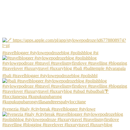
#travelblogger #stylowepodrozeblog #polishblog #st
#bali #travelblogger #stylowepodrozeblog #polishbl
#venezia #italy #citybreak #travelblogger #stylowe