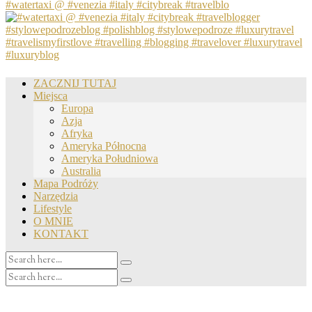
#watertaxi @ #venezia #italy #citybreak #travelblo
ZACZNIJ TUTAJ
Miejsca
Europa
Azja
Afryka
Ameryka Północna
Ameryka Południowa
Australia
Mapa Podróży
Narzędzia
Lifestyle
O MNIE
KONTAKT