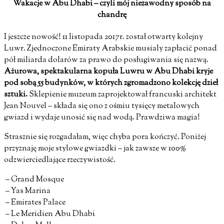
Wakacje w Abu Dhabi – czyli mój niezawodny sposób na
chandrę
I jeszcze nowość! 11 listopada 2017r. został otwarty kolejny
Luwr. Zjednoczone Emiraty Arabskie musialy zapłacić ponad
pół miliarda dolarów za prawo do posługiwania się nazwą.
Ażurowa, spektakularna kopuła Luwru w Abu Dhabi kryje
pod sobą 55 budynków, w których zgromadzono kolekcję dzieł
sztuki.
Sklepienie muzeum zaprojektował francuski architekt
Jean Nouvel – składa się ono z ośmiu tysięcy metalowych
gwiazd i wydaje unosić się nad wodą. Prawdziwa magia!
Strasznie się rozgadałam, więc chyba pora kończyć. Poniżej
przyznaję moje stylowe gwiazdki – jak zawsze w 100%
odzwierciedlające rzeczywistość.
– Grand Mosque
– Yas Marina
– Emirates Palace
– Le Meridien Abu Dhabi