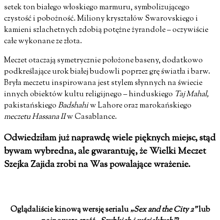
setek ton białego włoskiego marmuru, symbolizującego
czystość i pobożność. Miliony kryształów Swarovskiego i
kamieni szlachetnych zdobią potężne żyrandole – oczywiście
całe wykonane ze złota.
Meczet otaczają symetrycznie położone baseny, dodatkowo
podkreślające urok białej budowli poprzez grę światła i barw.
Bryła meczetu inspirowana jest stylem słynnych na świecie
innych obiektów kultu religijnego – hinduskiego
Taj Mahal,
pakistańskiego
Badshahi
w Lahore oraz marokańskiego
meczetu Hassana II
w Casablance.
Odwiedziłam już naprawdę wiele pięknych miejsc, stąd
bywam wybredna, ale gwarantuję, że Wielki Meczet
Szejka Zajida zrobi na Was powalające wrażenie.
Oglądaliście kinową wersję serialu
„Sex and the City 2”
lub