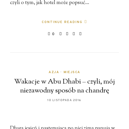
czyli o tym, jak hotel może popsuć…
CONTINUE READING
0
AZJA
•
MIEJSCA
Wakacje w Abu Dhabi – czyli, mój
niezawodny sposób na chandrę
10 LISTOPADA 2016
Długa jesień i następująca po niej zima panują w