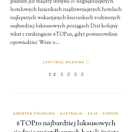
pisałam już między innymi o: najpiękniejszych
hotelowych łazienkach najdziwniejszych hotelach
najlepszych wakacyjnych kierunkach rodzinnych
najbardziej luksusowych pociągach Dziś kolejny
tekst z rankingiem #TOP10, gdyż postanowiłam
opowiedzieć Wam o…
CONTINUE READING
2
AMERYKA PÓŁNOCNA
•
AUSTRALIA
•
AZJA
•
EUROPA
#TOP10 najbardziej luksusowych