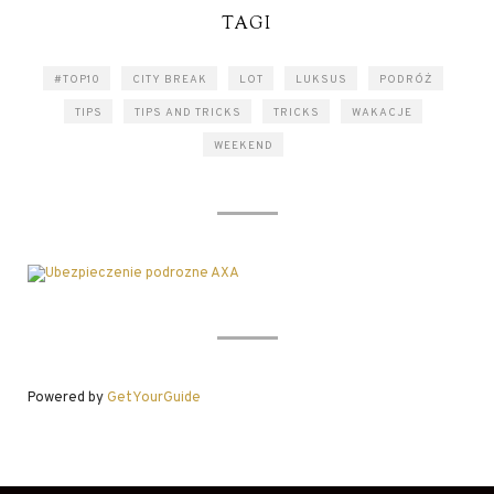
TAGI
#TOP10
CITY BREAK
LOT
LUKSUS
PODRÓŻ
TIPS
TIPS AND TRICKS
TRICKS
WAKACJE
WEEKEND
Powered by
GetYourGuide