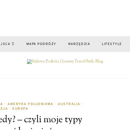
EJSCA
MAPA PODRÓŻY
NARZĘDZIA
LIFESTYLE
NA
•
AMERYKA POŁUDNIOWA
•
AUSTRALIA
•
ZJA
•
EUROPA
dy? – czyli moje typy