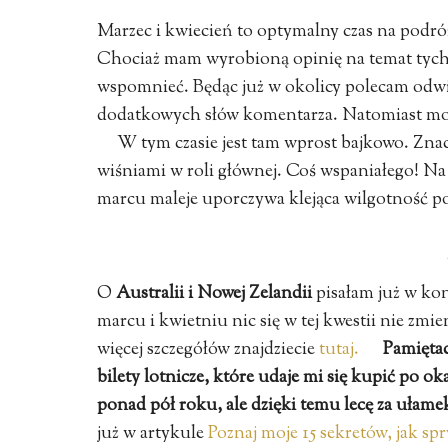
Marzec i kwiecień to optymalny czas na podr
Chociaż mam wyrobioną opinię na temat tych 
wspomnieć. Będąc już w okolicy polecam odw
dodatkowych słów komentarza. Natomiast m
W tym czasie jest tam wprost bajkowo. Znac
wiśniami w roli głównej. Coś wspaniałego! Na
marcu maleje uporczywa klejąca wilgotność pow
O
Australii i Nowej Zelandii
pisałam już w kon
marcu i kwietniu nic się w tej kwestii nie zmi
więcej szczegółów znajdziecie
tutaj.
Pamiętac
bilety lotnicze, które udaje mi się kupić po o
ponad pół roku, ale dzięki temu lecę za ułame
już w artykule
Poznaj moje 15 sekretów, jak sp