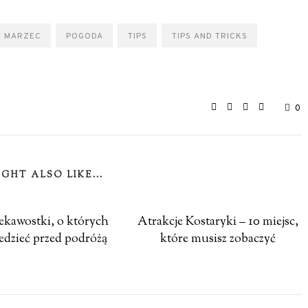
MARZEC
POGODA
TIPS
TIPS AND TRICKS
0
GHT ALSO LIKE...
iekawostki, o których
Atrakcje Kostaryki – 10 miejsc,
edzieć przed podróżą
które musisz zobaczyć