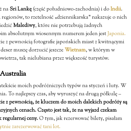
óż na
Sri Lankę
(część południowo-zachodnia) i do
Indii
.
regionów, to rzetelność „dziennikarska” nakazuje o nich
iedzić
Malediwy
, które nie potrzebują żadnych
oim absolutnym wiosennym numerem jeden jest
Japonia.
ie z pewnością fotografie japońskich miast z kwitnącymi
 deser muszę dorzucić jeszcze
Wietnam
, w którym w
ietrza, tak nielubiana przez większość turystów.
Australia
tekście moich podróżniczych typów na styczeń i luty. W
enia. To najlepszy czas, aby wyruszyć na drugą półkulę –
ie z pewnością, że kluczem do moich dalekich podróży są
kazyjnych cenach. Często jest tak, że na wyjazd czekam
k regularnej ceny.
O tym, jak rezerwować bilety, pisałam
rytnie zarezerwować tani lot.