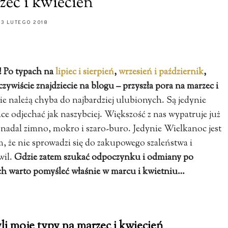
zec i kwiecień
23 LUTEGO 2018
! Po typach na
lipiec i sierpień
,
wrzesień i październik
,
czywiście znajdziecie na blogu – przyszła pora na marzec i
ie należą chyba do najbardziej ulubionych. Są jedynie
 odjechać jak naszybciej. Większość z nas wypatruje już
tu nadal zimno, mokro i szaro-buro. Jedynie Wielkanoc jest
 że nie sprowadzi się do zakupowego szaleństwa i
wil.
Gdzie zatem szukać odpoczynku i odmiany po
rych warto pomyśleć właśnie w marcu i kwietniu…
li moje typy na marzec i kwiecień