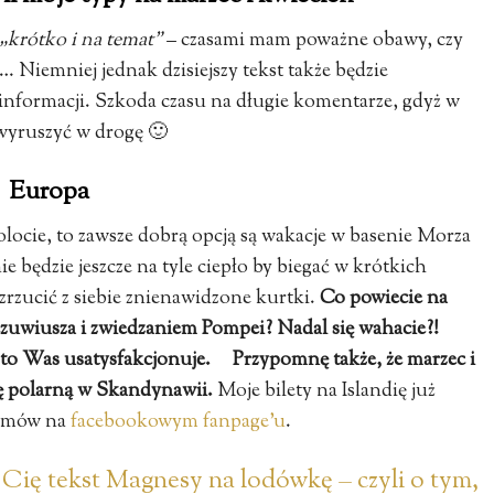
„krótko i na temat”
– czasami mam poważne obawy, czy
 Niemniej jednak dzisiejszy tekst także będzie
nformacji. Szkoda czasu na długie komentarze, gdyż w
 wyruszyć w drogę 🙂
Europa
olocie, to zawsze dobrą opcją są wakacje w basenie Morza
 będzie jeszcze na tyle ciepło by biegać w krótkich
zrzucić z siebie znienawidzone kurtki.
Co powiecie na
uwiusza i zwiedzaniem Pompei? Nadal się wahacie?!
 to Was usatysfakcjonuje.
Przypomnę także, że marzec i
zę polarną w Skandynawii.
Moje bilety na Islandię już
filmów na
facebookowym fanpage’u
.
 Cię tekst Magnesy na lodówkę – czyli o tym,