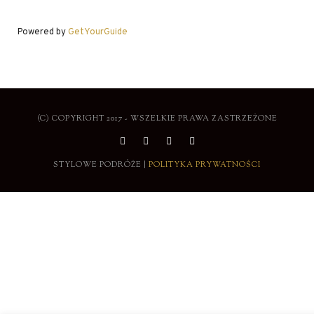
Powered by
GetYourGuide
(C) COPYRIGHT 2017 - WSZELKIE PRAWA ZASTRZEŻONE
STYLOWE PODRÓŻE |
POLITYKA PRYWATNOŚCI