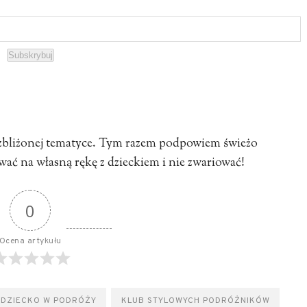
Subskrybuj
o zbliżonej tematyce. Tym razem podpowiem świeżo
ać na własną rękę z dzieckiem i nie zwariować!
0
Ocena artykułu
DZIECKO W PODRÓŻY
KLUB STYLOWYCH PODRÓŻNIKÓW