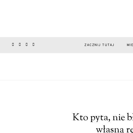
ZACZNIJ TUTAJ
MI
Kto pyta, nie b
własną r