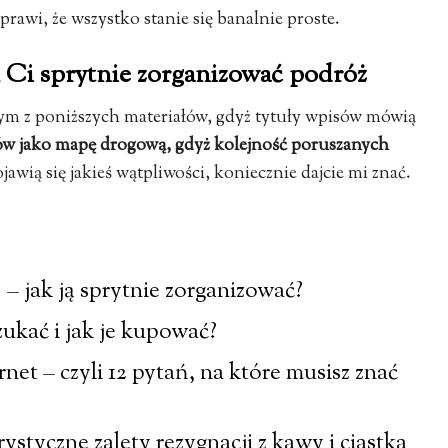
wi, że wszystko stanie się banalnie proste.
 Ci sprytnie zorganizować podróż
dym z poniższych materiałów, gdyż tytuły wpisów mówią
nków jako mapę drogową, gdyż kolejność poruszanych
ojawią się jakieś wątpliwości, koniecznie dajcie mi znać.
 – jak ją sprytnie zorganizować?
szukać i jak je kupować?
net – czyli 12 pytań, na które musisz znać
ystyczne zalety rezygnacji z kawy i ciastka