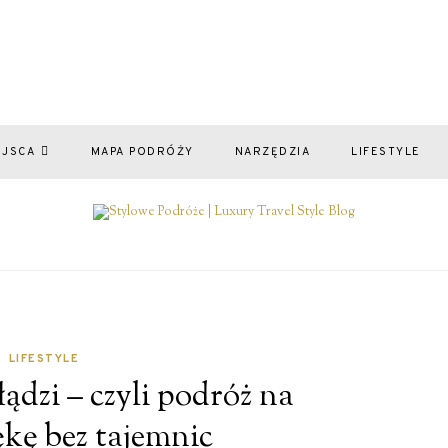
EJSCA
MAPA PODRÓŻY
NARZĘDZIA
LIFESTYLE
LIFESTYLE
łądzi – czyli podróż na
ękę bez tajemnic