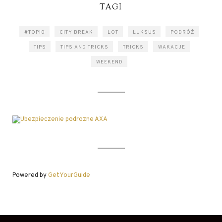
TAGI
#TOP10
CITY BREAK
LOT
LUKSUS
PODRÓŻ
TIPS
TIPS AND TRICKS
TRICKS
WAKACJE
WEEKEND
Powered by
GetYourGuide