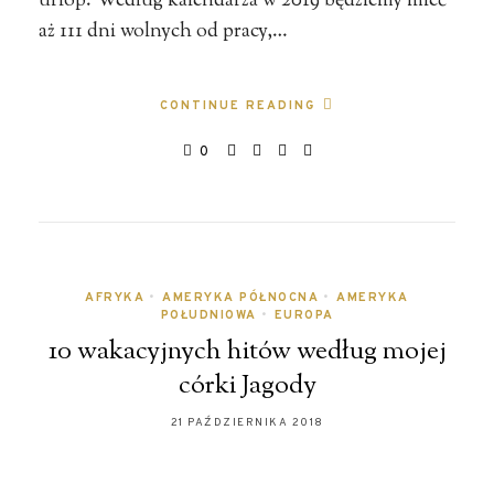
urlop. Według kalendarza w 2019 będziemy mieć
aż 111 dni wolnych od pracy,…
CONTINUE READING
0
AFRYKA
•
AMERYKA PÓŁNOCNA
•
AMERYKA
POŁUDNIOWA
•
EUROPA
10 wakacyjnych hitów według mojej
córki Jagody
21 PAŹDZIERNIKA 2018