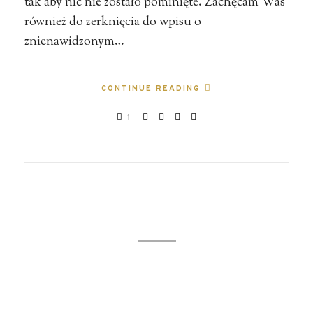
tak aby nic nie zostało pominięte. Zachęcam Was
również do zerknięcia do wpisu o
znienawidzonym…
CONTINUE READING
1