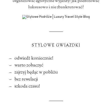
organizować egzotyczne wyjazdy? Jak podróżować
luksusowo i nie zbankrutować?
STYLOWE GWIAZDKI
– odwiedź koniecznie!
– warto zobaczyć
– zajrzyj będąc w pobliżu
– bez rewelacji
– szkoda czasu!