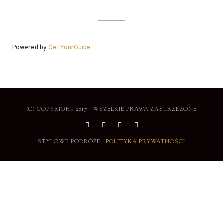
Powered by
GetYourGuide
(C) COPYRIGHT 2017 - WSZELKIE PRAWA ZASTRZEŻONE
STYLOWE PODRÓŻE |
POLITYKA PRYWATNOŚCI