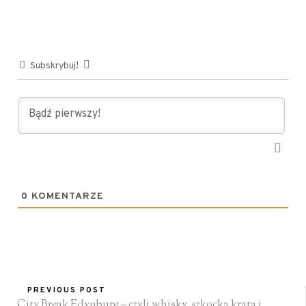
Subskrybuj!
0
KOMENTARZE
PREVIOUS POST
City Break Edynburg – czyli whisky, szkocka krata i