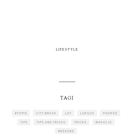
LIFESTYLE
TAGI
#TOP10
CITY BREAK
LOT
LUKSUS
PODRÓŻ
TIPS
TIPS AND TRICKS
TRICKS
WAKACJE
WEEKEND