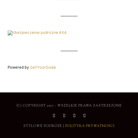
Powered by
GetYourGuide
(C) COPYRIGHT 2017 - WSZELKIE PRAWA ZASTRZEŻONE
STYLOWE PODRÓŻE |
POLITYKA PRYWATNOŚCI