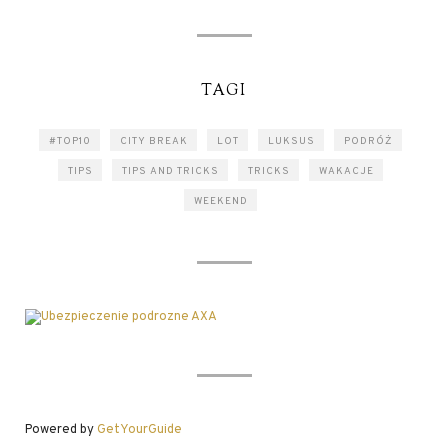
TAGI
#TOP10
CITY BREAK
LOT
LUKSUS
PODRÓŻ
TIPS
TIPS AND TRICKS
TRICKS
WAKACJE
WEEKEND
Powered by
GetYourGuide