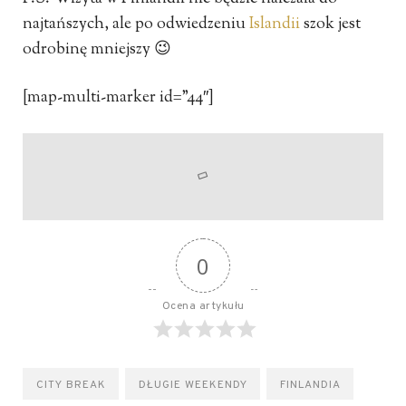
najtańszych, ale po odwiedzeniu
Islandii
szok jest
odrobinę mniejszy 😉
[map-multi-marker id=”44″]
0
Ocena artykułu
CITY BREAK
DŁUGIE WEEKENDY
FINLANDIA