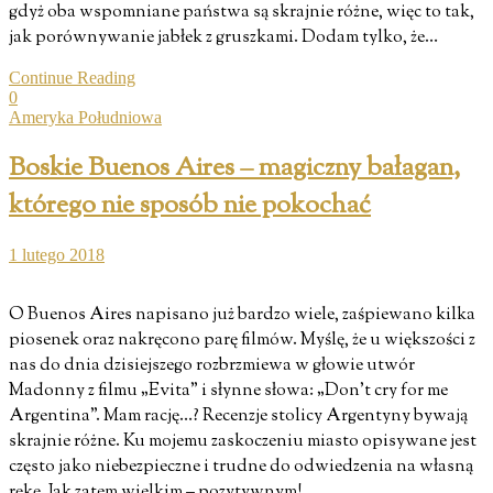
gdyż oba wspomniane państwa są skrajnie różne, więc to tak,
jak porównywanie jabłek z gruszkami. Dodam tylko, że…
Continue Reading
0
Ameryka Południowa
Boskie Buenos Aires – magiczny bałagan,
którego nie sposób nie pokochać
1 lutego 2018
O Buenos Aires napisano już bardzo wiele, zaśpiewano kilka
piosenek oraz nakręcono parę filmów. Myślę, że u większości z
nas do dnia dzisiejszego rozbrzmiewa w głowie utwór
Madonny z filmu „Evita” i słynne słowa: „Don’t cry for me
Argentina”. Mam rację…? Recenzje stolicy Argentyny bywają
skrajnie różne. Ku mojemu zaskoczeniu miasto opisywane jest
często jako niebezpieczne i trudne do odwiedzenia na własną
rękę. Jak zatem wielkim – pozytywnym!…