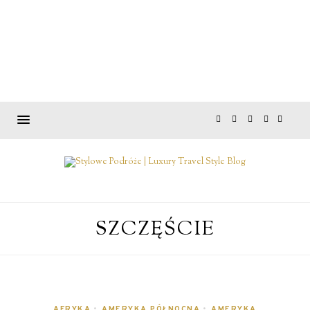
SZCZĘŚCIE
AFRYKA
•
AMERYKA PÓŁNOCNA
•
AMERYKA