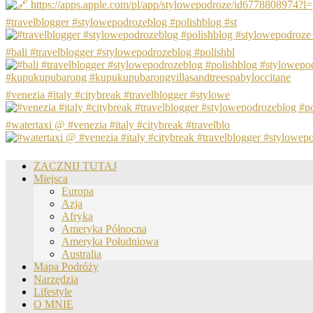
#travelblogger #stylowepodrozeblog #polishblog #st
#bali #travelblogger #stylowepodrozeblog #polishbl
#venezia #italy #citybreak #travelblogger #stylowe
#watertaxi @ #venezia #italy #citybreak #travelblo
ZACZNIJ TUTAJ
Miejsca
Europa
Azja
Afryka
Ameryka Północna
Ameryka Południowa
Australia
Mapa Podróży
Narzędzia
Lifestyle
O MNIE