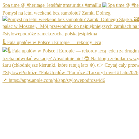
Spa time @ #heritage_letelfair #mauritius #smalllu
Pomysł na letni weekend bez samolotu? Zamki Dolneg
🌡️ Fala upałów w Polsce i Europie — rekordy lecą j
🔗 https://apps.apple.com/pl/app/stylowepodroze/id6