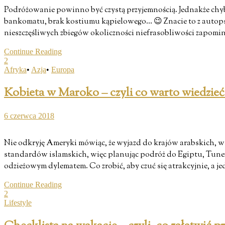
Podróżowanie powinno być czystą przyjemnością. Jednakże chyb
bankomatu, brak kostiumu kąpielowego… 😉 Znacie to z autopsji
nieszczęśliwych zbiegów okoliczności niefrasobliwości zapominal
Continue Reading
2
Afryka
•
Azja
•
Europa
Kobieta w Maroko – czyli co warto wiedzie
6 czerwca 2018
Nie odkryję Ameryki mówiąc, że wyjazd do krajów arabskich, w kt
standardów islamskich, więc planując podróż do Egiptu, Tunez
odzieżowym dylematem. Co zrobić, aby czuć się atrakcyjnie, a 
Continue Reading
2
Lifestyle