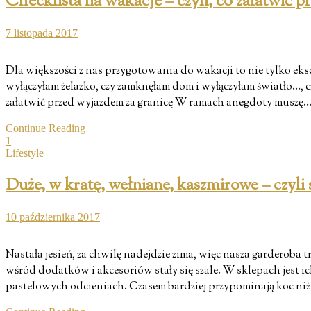
Checklista na wakacje – czyli, co załatwić 
7 listopada 2017
Dla większości z nas przygotowania do wakacji to nie tylko ek
wyłączyłam żelazko, czy zamknęłam dom i wyłączyłam światło…, cz
załatwić przed wyjazdem za granicę W ramach anegdoty muszę
Continue Reading
1
Lifestyle
Duże, w kratę, wełniane, kaszmirowe – czyli 
10 października 2017
Nastała jesień, za chwilę nadejdzie zima, więc nasza garderob
wśród dodatków i akcesoriów stały się szale. W sklepach jest ich 
pastelowych odcieniach. Czasem bardziej przypominają koc niż 