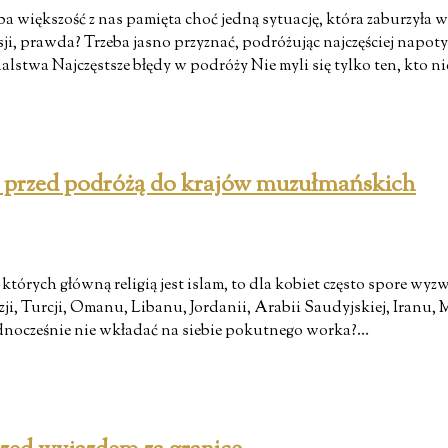
a większość z nas pamięta choć jedną sytuację, która zaburzyła 
, prawda? Trzeba jasno przyznać, podróżując najczęściej napoty
stwa Najczęstsze błędy w podróży Nie myli się tylko ten, kto nic
ć przed podróżą do krajów muzułmańskich
órych główną religią jest islam, to dla kobiet często spore wyzwa
ji, Turcji, Omanu, Libanu, Jordanii, Arabii Saudyjskiej, Iran
jednocześnie nie wkładać na siebie pokutnego worka?…