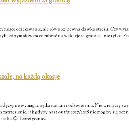
przed wyjazdem za granicę
scytujące oczekiwanie, ale również pewna dawka stresu. Czy wyja
yli jednym słowem co zabrać na wakacje za granicę i nie tylko. Zna
…
szale, na każdą okazję
a tradycyjnie wymagać będzie zmian i odświeżenia. Nie wiem czy z
zatrzęsienie, jak gdyby nasz outfit 2017/2018 nie mógłby się bez n
szalik 😉 Teoretycznie…