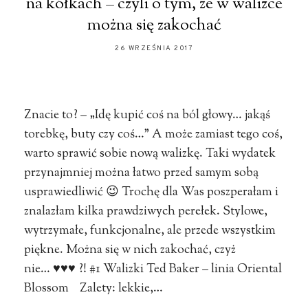
na kółkach – czyli o tym, że w walizce
można się zakochać
26 WRZEŚNIA 2017
Znacie to? – „Idę kupić coś na ból głowy… jakąś
torebkę, buty czy coś…” A może zamiast tego coś,
warto sprawić sobie nową walizkę. Taki wydatek
przynajmniej można łatwo przed samym sobą
usprawiedliwić 😉 Trochę dla Was poszperałam i
znalazłam kilka prawdziwych perełek. Stylowe,
wytrzymałe, funkcjonalne, ale przede wszystkim
piękne. Można się w nich zakochać, czyż
nie… ♥♥♥ ?! #1 Walizki Ted Baker – linia Oriental
Blossom Zalety: lekkie,…