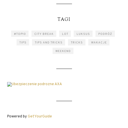
TAGI
#TOP10
CITY BREAK
LOT
LUKSUS
PODRÓŻ
TIPS
TIPS AND TRICKS
TRICKS
WAKACJE
WEEKEND
Powered by
GetYourGuide