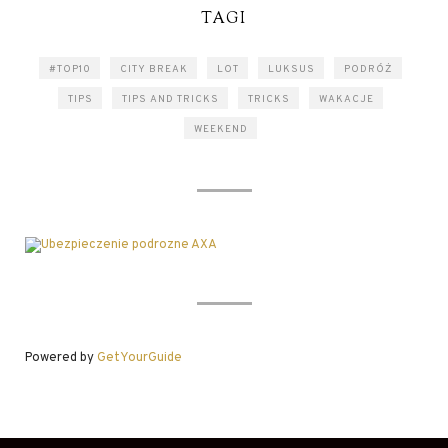
TAGI
#TOP10
CITY BREAK
LOT
LUKSUS
PODRÓŻ
TIPS
TIPS AND TRICKS
TRICKS
WAKACJE
WEEKEND
Powered by
GetYourGuide