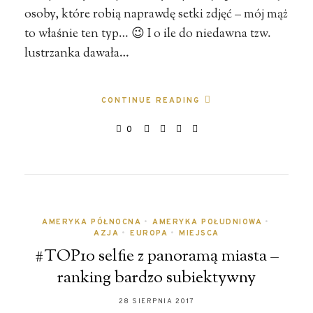
osoby, które robią naprawdę setki zdjęć – mój mąż
to właśnie ten typ… 😉 I o ile do niedawna tzw.
lustrzanka dawała…
CONTINUE READING
0
AMERYKA PÓŁNOCNA
•
AMERYKA POŁUDNIOWA
•
AZJA
•
EUROPA
•
MIEJSCA
#TOP10 selfie z panoramą miasta –
ranking bardzo subiektywny
28 SIERPNIA 2017