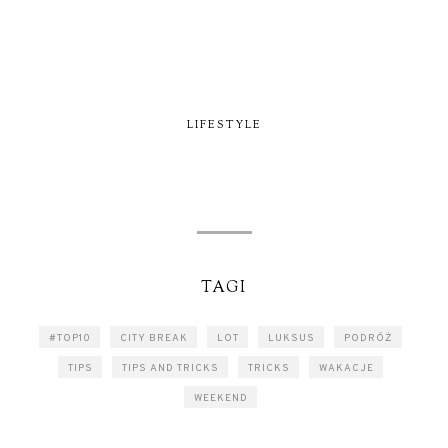
LIFESTYLE
TAGI
#TOP10
CITY BREAK
LOT
LUKSUS
PODRÓŻ
TIPS
TIPS AND TRICKS
TRICKS
WAKACJE
WEEKEND