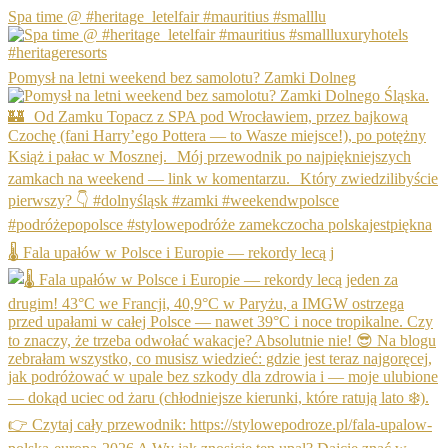
Spa time @ #heritage_letelfair #mauritius #smalllu
Pomysł na letni weekend bez samolotu? Zamki Dolneg
🌡️ Fala upałów w Polsce i Europie — rekordy lecą j