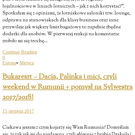
lojalnościowe w liniach lotniczych – jak z nich korzystać?”.
Spotkałam się z opiniami, że lotniskowe saloniki tzw. lounge,
odprawa na stanowiskach dla klasy business oraz inne
przywileje jak większy limit bagażowy to zupełnie zbędne
dodatki dla snobów. W pierwszej reakcji na komentarze
zrobiło mi się trochę…
Continue Reading
0
Europa
•
Miejsca
Bukareszt – Dacia, Palinka i mici, czyli
weekend w Rumunii + pomysł na Sylwestra
2017/2018!
15 sierpnia 2017
Ciekawa jestem z czym kojarzy się Wam Rumunia? Domyślam
się, że tak jak mi do niedawna, czyli głównie z hrabią Drakulą i