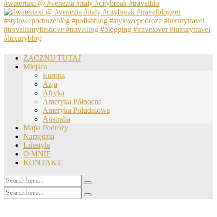
#watertaxi @ #venezia #italy #citybreak #travelblo
ZACZNIJ TUTAJ
Miejsca
Europa
Azja
Afryka
Ameryka Północna
Ameryka Południowa
Australia
Mapa Podróży
Narzędzia
Lifestyle
O MNIE
KONTAKT