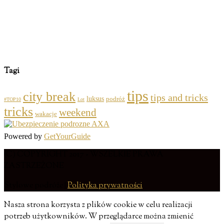
Tagi
tips
city break
tips and tricks
luksus
podróż
#TOP10
Lot
tricks
weekend
wakacje
Powered by
GetYourGuide
(C) COPYRIGHT 2017 - WSZELKIE PRAWA
ZASTRZEŻONE
Stylowe podróże |
Polityka prywatności
Nasza strona korzysta z plików cookie w celu realizacji
potrzeb użytkowników. W przeglądarce można zmienić