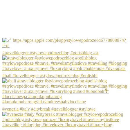
#travelblogger #stylowepodrozeblog #polishblog #st
#bali #travelblogger #stylowepodrozeblog #polishbl
#venezia #italy #citybreak #travelblogger #stylowe