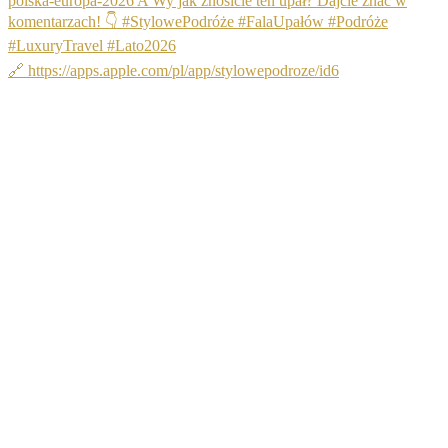
🔗 https://apps.apple.com/pl/app/stylowepodroze/id6