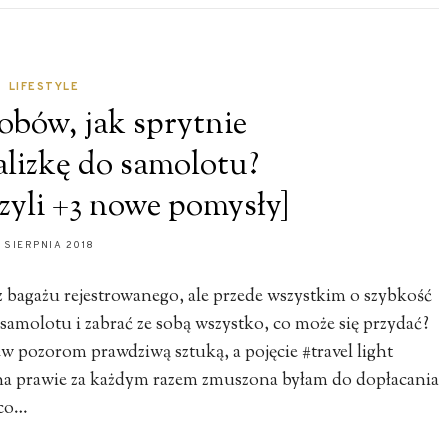
LIFESTYLE
obów, jak sprytnie
lizkę do samolotu?
czyli +3 nowe pomysły]
7 SIERPNIA 2018
z bagażu rejestrowanego, ale przede wszystkim o szybkość
amolotu i zabrać ze sobą wszystko, co może się przydać?
ew pozorom prawdziwą sztuką, a pojęcie #travel light
na prawie za każdym razem zmuszona byłam do dopłacania
 co…