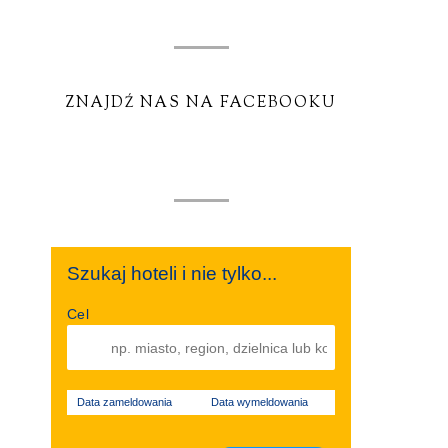
ZNAJDŹ NAS NA FACEBOOKU
Szukaj hoteli i nie tylko...
Cel
Data zameldowania
Data wymeldowania