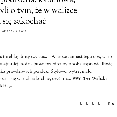
, podróżna, kabinowa,
yli o tym, że w walizce
 się zakochać
6 WRZEŚNIA 2017
ąś torebkę, buty czy coś…” A może zamiast tego coś, warto
zynajmniej można łatwo przed samym sobą usprawiedliwić
lka prawdziwych perełek. Stylowe, wytrzymałe,
ożna się w nich zakochać, czyż nie… ♥♥♥ ?! #1 Walizki
ekkie,…
0