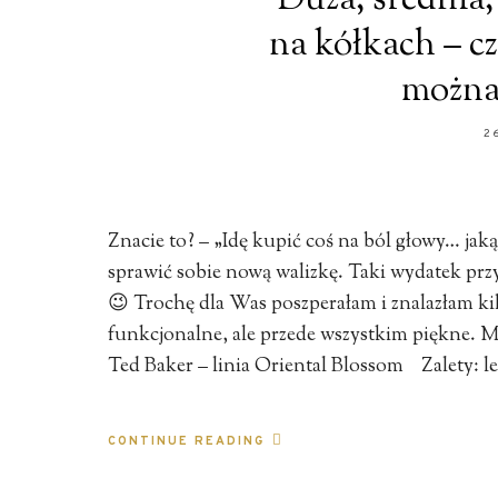
Duża, średnia
na kółkach – cz
można
2
Znacie to? – „Idę kupić coś na ból głowy… jak
sprawić sobie nową walizkę. Taki wydatek pr
😉 Trochę dla Was poszperałam i znalazłam ki
funkcjonalne, ale przede wszystkim piękne. M
Ted Baker – linia Oriental Blossom Zalety: l
CONTINUE READING