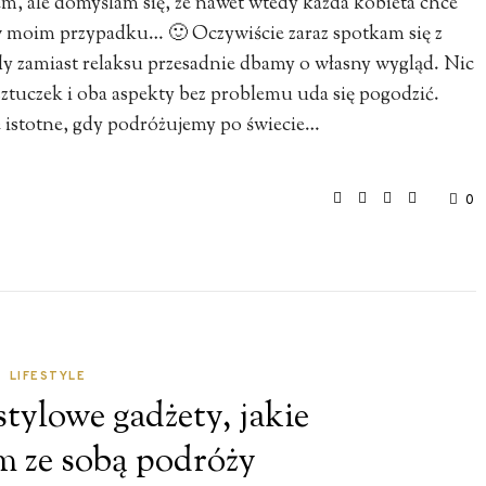
 ale domyślam się, że nawet wtedy każda kobieta chce
 w moim przypadku… 🙂 Oczywiście zaraz spotkam się z
gdy zamiast relaksu przesadnie dbamy o własny wygląd. Nic
ztuczek i oba aspekty bez problemu uda się pogodzić.
e istotne, gdy podróżujemy po świecie…
0
LIFESTYLE
tylowe gadżety, jakie
 ze sobą podróży