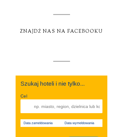
ZNAJDŹ NAS NA FACEBOOKU
Szukaj hoteli i nie tylko...
Cel
Data zameldowania
Data wymeldowania