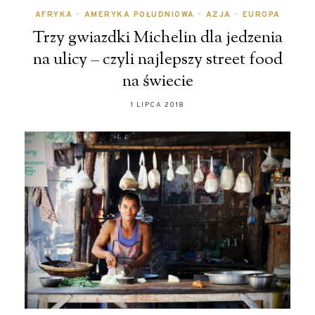
AFRYKA
•
AMERYKA POŁUDNIOWA
•
AZJA
•
EUROPA
Trzy gwiazdki Michelin dla jedzenia
na ulicy – czyli najlepszy street food
na świecie
1 LIPCA 2018