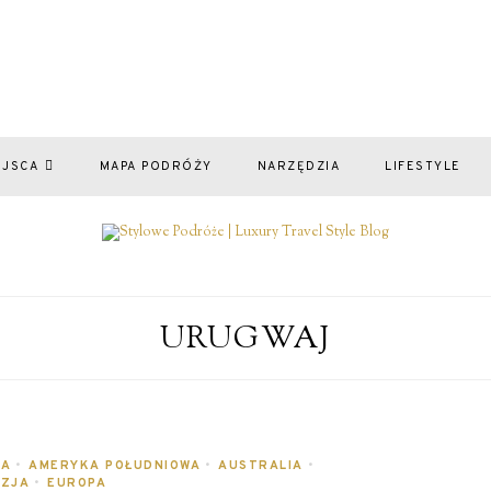
EJSCA
MAPA PODRÓŻY
NARZĘDZIA
LIFESTYLE
URUGWAJ
NA
•
AMERYKA POŁUDNIOWA
•
AUSTRALIA
•
ZJA
•
EUROPA