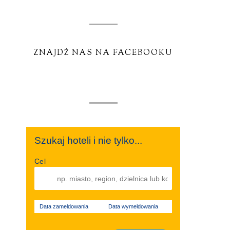
ZNAJDŹ NAS NA FACEBOOKU
Szukaj hoteli i nie tylko...
Cel
Data zameldowania
Data wymeldowania