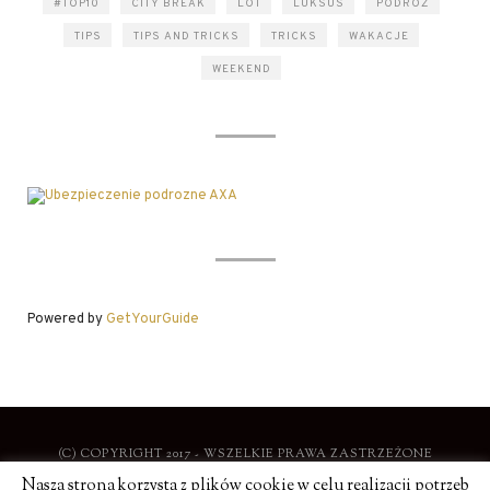
#TOP10
CITY BREAK
LOT
LUKSUS
PODRÓŻ
TIPS
TIPS AND TRICKS
TRICKS
WAKACJE
WEEKEND
Powered by
GetYourGuide
(C) COPYRIGHT 2017 - WSZELKIE PRAWA ZASTRZEŻONE
Nasza strona korzysta z plików cookie w celu realizacji potrzeb