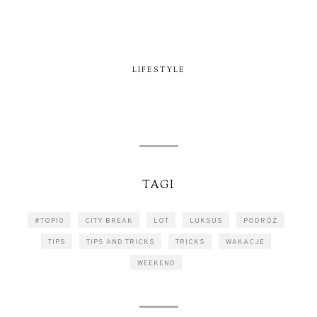
LIFESTYLE
TAGI
#TOP10
CITY BREAK
LOT
LUKSUS
PODRÓŻ
TIPS
TIPS AND TRICKS
TRICKS
WAKACJE
WEEKEND