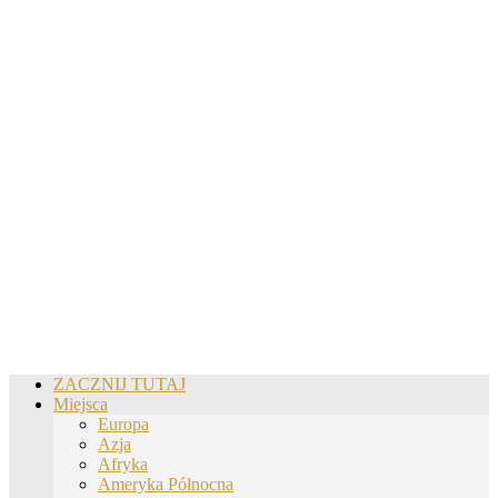
ZACZNIJ TUTAJ
Miejsca
Europa
Azja
Afryka
Ameryka Północna