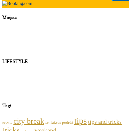
Miejsca
LIFESTYLE
Tagi
tips
city break
tips and tricks
luksus
podróż
#TOP10
Lot
tricks
weekend