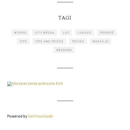
TAGI
#TOP10
CITY BREAK
LOT
LUKSUS
PODRÓŻ
TIPS
TIPS AND TRICKS
TRICKS
WAKACJE
WEEKEND
Powered by
GetYourGuide