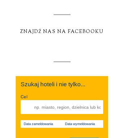
ZNAJDŹ NAS NA FACEBOOKU
Szukaj hoteli i nie tylko...
Cel
Data zameldowania
Data wymeldowania