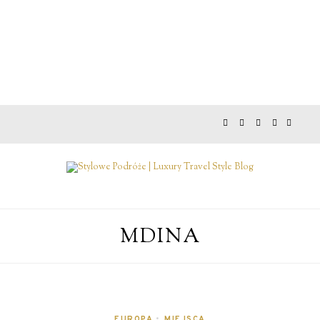
MDINA
EUROPA
•
MIEJSCA