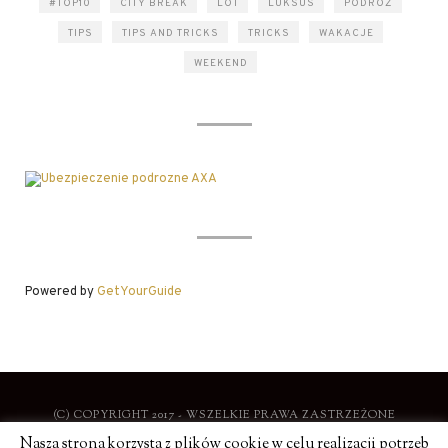
#TOP10
CITY BREAK
LOT
LUKSUS
PODRÓŻ
TIPS
TIPS AND TRICKS
TRICKS
WAKACJE
WEEKEND
Powered by
GetYourGuide
(C) COPYRIGHT 2017 - WSZELKIE PRAWA ZASTRZEŻONE
Nasza strona korzysta z plików cookie w celu realizacji potrzeb