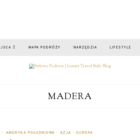
EJSCA
MAPA PODRÓŻY
NARZĘDZIA
LIFESTYLE
MADERA
A
•
AMERYKA POŁUDNIOWA
•
AZJA
•
EUROPA