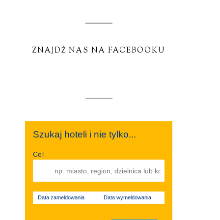
ZNAJDŹ NAS NA FACEBOOKU
Szukaj hoteli i nie tylko...
Cel
Data zameldowania
Data wymeldowania