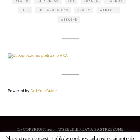
#TOP10
CITY BREAK
LOT
LUKSUS
PODRÓŻ
TIPS
TIPS AND TRICKS
TRICKS
WAKACJE
WEEKEND
Powered by
GetYourGuide
(C) COPYRIGHT 2017 - WSZELKIE PRAWA ZASTRZEŻONE
Nasza strona korzysta z plików cookie w celu realizacji potrzeb