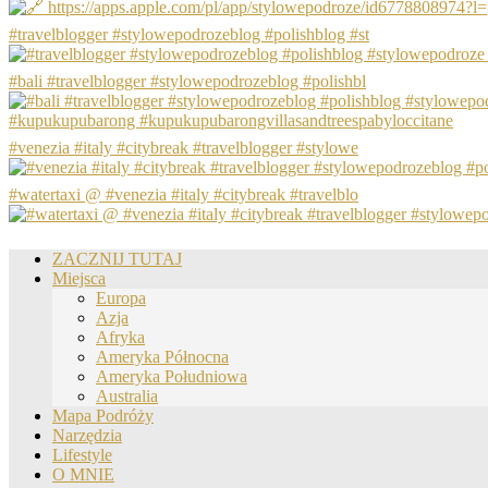
#travelblogger #stylowepodrozeblog #polishblog #st
#bali #travelblogger #stylowepodrozeblog #polishbl
#venezia #italy #citybreak #travelblogger #stylowe
#watertaxi @ #venezia #italy #citybreak #travelblo
ZACZNIJ TUTAJ
Miejsca
Europa
Azja
Afryka
Ameryka Północna
Ameryka Południowa
Australia
Mapa Podróży
Narzędzia
Lifestyle
O MNIE