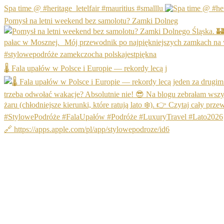
Spa time @ #heritage_letelfair #mauritius #smalllu
Pomysł na letni weekend bez samolotu? Zamki Dolneg
🌡️ Fala upałów w Polsce i Europie — rekordy lecą j
🔗 https://apps.apple.com/pl/app/stylowepodroze/id6