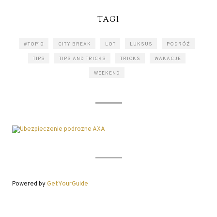
TAGI
#TOP10
CITY BREAK
LOT
LUKSUS
PODRÓŻ
TIPS
TIPS AND TRICKS
TRICKS
WAKACJE
WEEKEND
Powered by
GetYourGuide