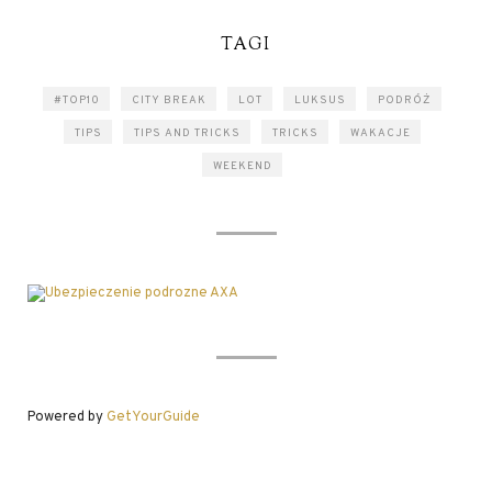
TAGI
#TOP10
CITY BREAK
LOT
LUKSUS
PODRÓŻ
TIPS
TIPS AND TRICKS
TRICKS
WAKACJE
WEEKEND
Powered by
GetYourGuide