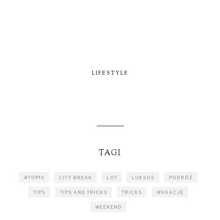
LIFESTYLE
TAGI
#TOP10
CITY BREAK
LOT
LUKSUS
PODRÓŻ
TIPS
TIPS AND TRICKS
TRICKS
WAKACJE
WEEKEND