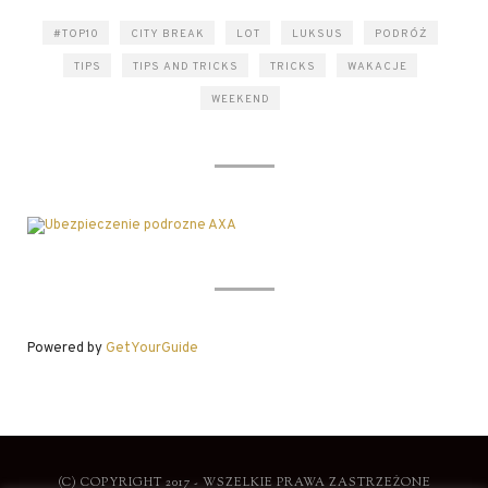
#TOP10
CITY BREAK
LOT
LUKSUS
PODRÓŻ
TIPS
TIPS AND TRICKS
TRICKS
WAKACJE
WEEKEND
Powered by
GetYourGuide
(C) COPYRIGHT 2017 - WSZELKIE PRAWA ZASTRZEŻONE