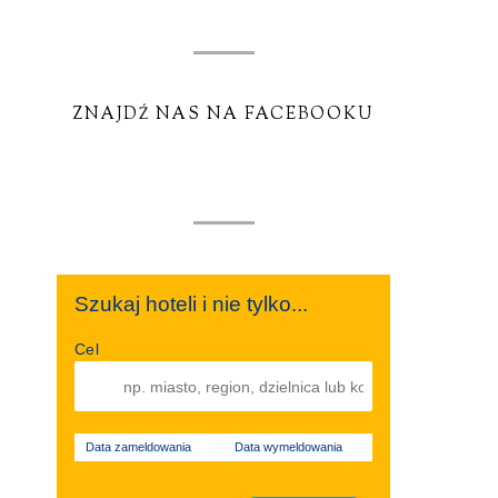
ZNAJDŹ NAS NA FACEBOOKU
Szukaj hoteli i nie tylko...
Cel
Data zameldowania
Data wymeldowania