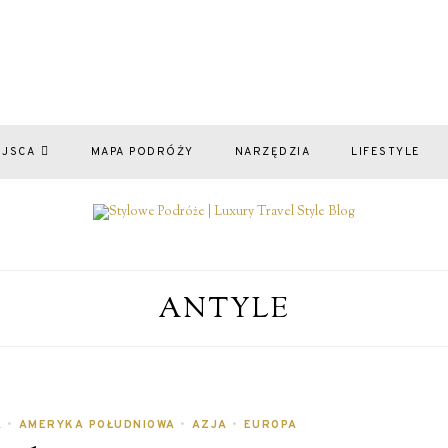
EJSCA
MAPA PODRÓŻY
NARZĘDZIA
LIFESTYLE
ANTYLE
A
•
AMERYKA POŁUDNIOWA
•
AZJA
•
EUROPA