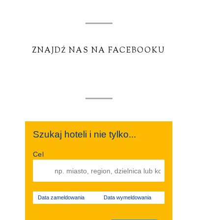
ZNAJDŹ NAS NA FACEBOOKU
Szukaj hoteli i nie tylko...
Cel
Data zameldowania
Data wymeldowania