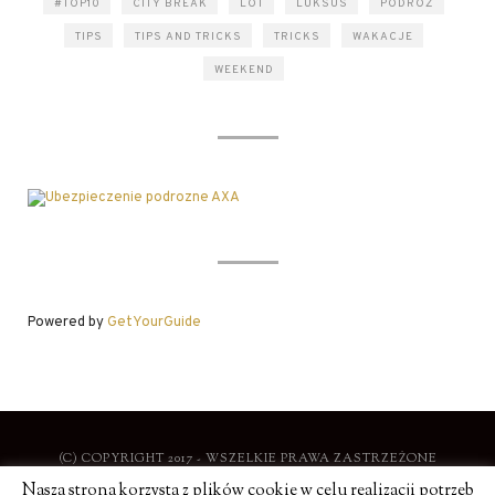
#TOP10
CITY BREAK
LOT
LUKSUS
PODRÓŻ
TIPS
TIPS AND TRICKS
TRICKS
WAKACJE
WEEKEND
Powered by
GetYourGuide
(C) COPYRIGHT 2017 - WSZELKIE PRAWA ZASTRZEŻONE
Nasza strona korzysta z plików cookie w celu realizacji potrzeb