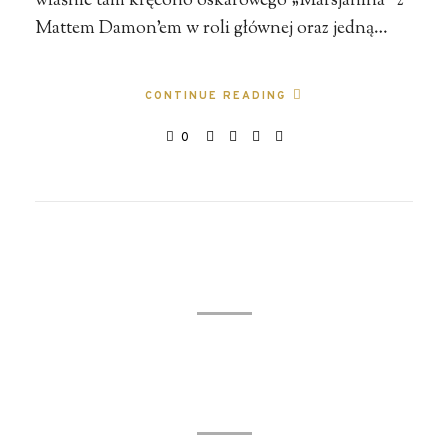
właśnie tam kręcono oskarowego „Marsjanina” z
Mattem Damon’em w roli głównej oraz jedną…
CONTINUE READING
0