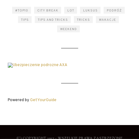
#TOP10
CITY BREAK
LOT
LUKSUS
PODRÓŻ
TIPS
TIPS AND TRICKS
TRICKS
WAKACJE
WEEKEND
Powered by
GetYourGuide
(C) COPYRIGHT 2017 - WSZELKIE PRAWA ZASTRZEŻONE