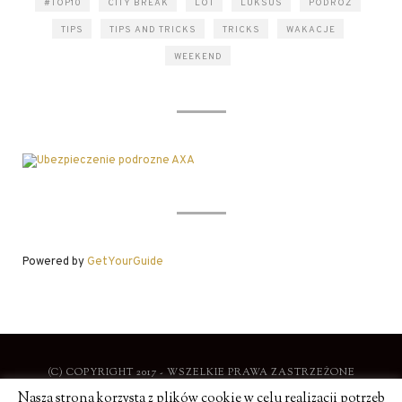
#TOP10
CITY BREAK
LOT
LUKSUS
PODRÓŻ
TIPS
TIPS AND TRICKS
TRICKS
WAKACJE
WEEKEND
Powered by
GetYourGuide
(C) COPYRIGHT 2017 - WSZELKIE PRAWA ZASTRZEŻONE
Nasza strona korzysta z plików cookie w celu realizacji potrzeb