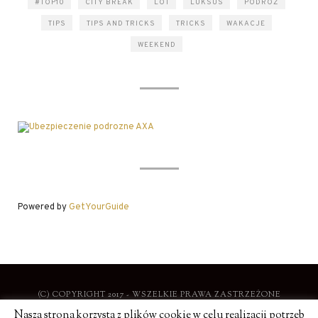
#TOP10
CITY BREAK
LOT
LUKSUS
PODRÓŻ
TIPS
TIPS AND TRICKS
TRICKS
WAKACJE
WEEKEND
Powered by
GetYourGuide
(C) COPYRIGHT 2017 - WSZELKIE PRAWA ZASTRZEŻONE
Nasza strona korzysta z plików cookie w celu realizacji potrzeb