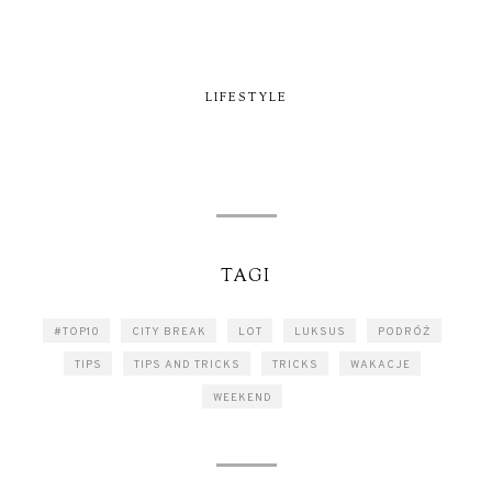
LIFESTYLE
TAGI
#TOP10
CITY BREAK
LOT
LUKSUS
PODRÓŻ
TIPS
TIPS AND TRICKS
TRICKS
WAKACJE
WEEKEND