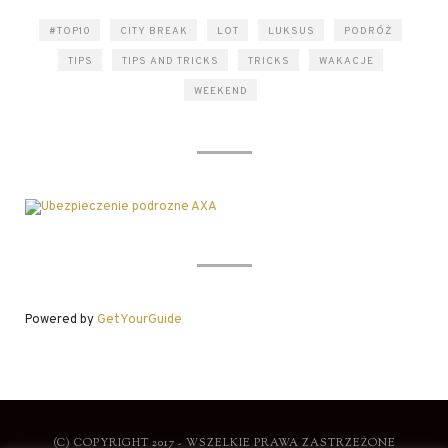
#TOP10
CITY BREAK
LOT
LUKSUS
PODRÓŻ
TIPS
TIPS AND TRICKS
TRICKS
WAKACJE
WEEKEND
Powered by
GetYourGuide
(C) COPYRIGHT 2017 - WSZELKIE PRAWA ZASTRZEŻONE