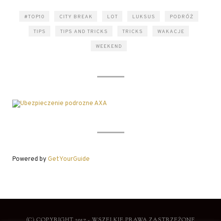
#TOP10
CITY BREAK
LOT
LUKSUS
PODRÓŻ
TIPS
TIPS AND TRICKS
TRICKS
WAKACJE
WEEKEND
Powered by
GetYourGuide
(C) COPYRIGHT 2017 - WSZELKIE PRAWA ZASTRZEŻONE