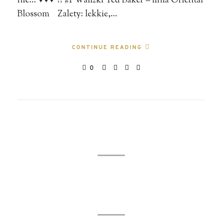
nie… ♥♥♥ ?! #1 Walizki Ted Baker – linia Oriental
Blossom Zalety: lekkie,…
CONTINUE READING
0