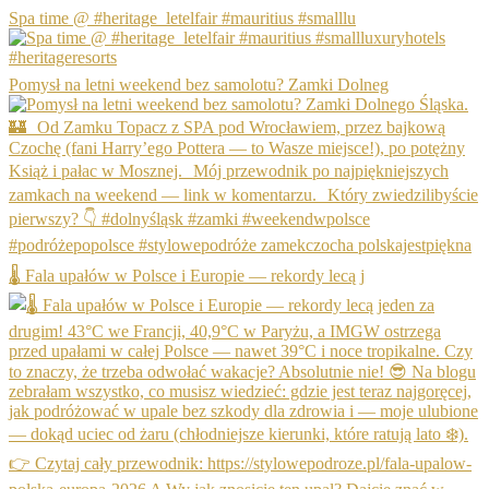
Spa time @ #heritage_letelfair #mauritius #smalllu
Pomysł na letni weekend bez samolotu? Zamki Dolneg
🌡️ Fala upałów w Polsce i Europie — rekordy lecą j