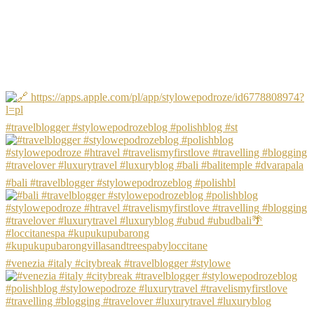
#travelblogger #stylowepodrozeblog #polishblog #st
#bali #travelblogger #stylowepodrozeblog #polishbl
#venezia #italy #citybreak #travelblogger #stylowe