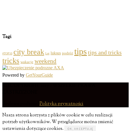
Tagi
tips
city break
tips and tricks
luksus
podróż
#TOP10
Lot
tricks
weekend
wakacje
Powered by
GetYourGuide
(C) COPYRIGHT 2017 - WSZELKIE PRAWA
ZASTRZEŻONE
Stylowe podróże |
Polityka prywatności
Nasza strona korzysta z plików cookie w celu realizacji
potrzeb użytkowników. W przeglądarce można zmienić
ustawienia dotyczące cookies.
OK, AKCEPTUJĘ