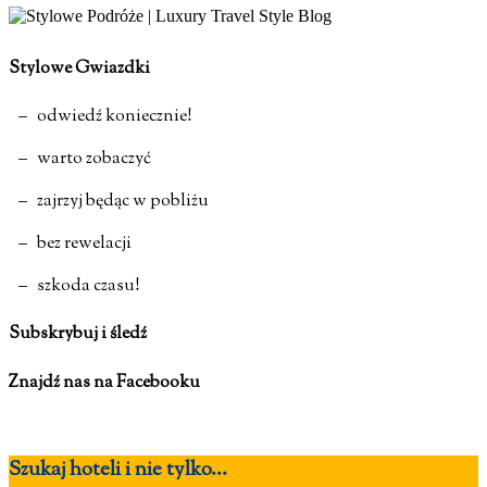
Stylowe Gwiazdki
– odwiedź koniecznie!
– warto zobaczyć
– zajrzyj będąc w pobliżu
– bez rewelacji
– szkoda czasu!
Subskrybuj i śledź
Znajdź nas na Facebooku
Szukaj hoteli i nie tylko...