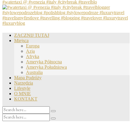
#watertaxi @ #venezia #italy #citybreak #travelblo
ZACZNIJ TUTAJ
Miejsca
Europa
Azja
Afryka
Ameryka Północna
Ameryka Południowa
Australia
Mapa Podróży
Narzędzia
Lifestyle
O MNIE
KONTAKT