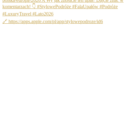
🔗 https://apps.apple.com/pl/app/stylowepodroze/id6