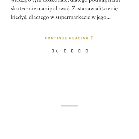
wiedzą o tym doskonale, dlatego potrafią nami
skutecznie manipulować. Zastanawialiście się
kiedyś, dlaczego w supermarkecie w jego…
CONTINUE READING
0