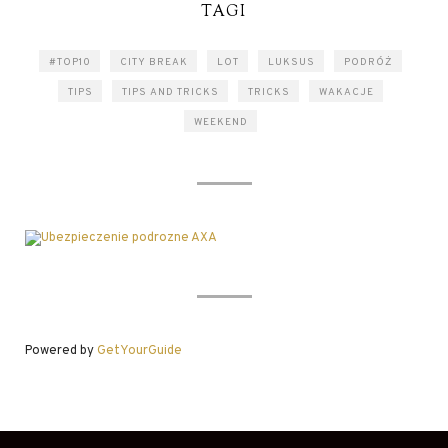
TAGI
#TOP10
CITY BREAK
LOT
LUKSUS
PODRÓŻ
TIPS
TIPS AND TRICKS
TRICKS
WAKACJE
WEEKEND
Powered by
GetYourGuide