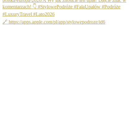
🔗 https://apps.apple.com/pl/app/stylowepodroze/id6