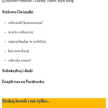
Stylowe Gwiazdki
– odwiedź koniecznie!
– warto zobaczyć
– zajrzyj będąc w pobliżu
– bez rewelacji
– szkoda czasu!
Subskrybuj i śledź
Znajdź nas na Facebooku
Szukaj hoteli i nie tylko...