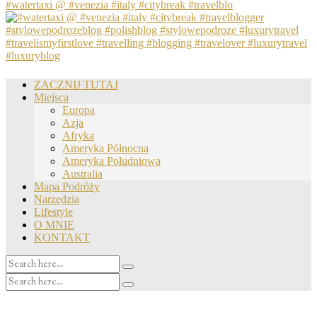
#watertaxi @ #venezia #italy #citybreak #travelblo
ZACZNIJ TUTAJ
Miejsca
Europa
Azja
Afryka
Ameryka Północna
Ameryka Południowa
Australia
Mapa Podróży
Narzędzia
Lifestyle
O MNIE
KONTAKT