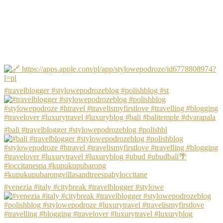
#travelblogger #stylowepodrozeblog #polishblog #st
#bali #travelblogger #stylowepodrozeblog #polishbl
#venezia #italy #citybreak #travelblogger #stylowe