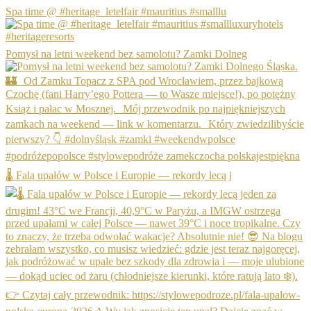
Spa time @ #heritage_letelfair #mauritius #smalllu
Pomysł na letni weekend bez samolotu? Zamki Dolneg
🌡️ Fala upałów w Polsce i Europie — rekordy lecą j