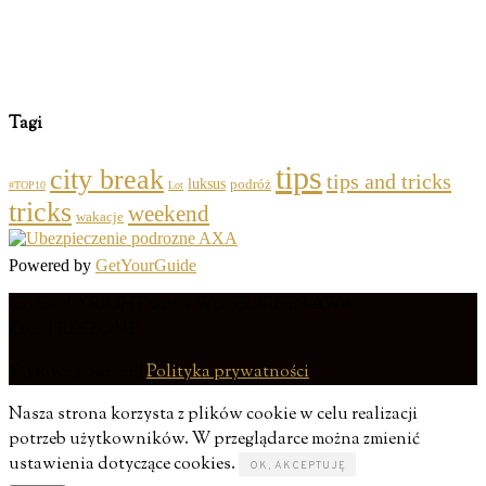
Tagi
tips
city break
tips and tricks
luksus
podróż
#TOP10
Lot
tricks
weekend
wakacje
Powered by
GetYourGuide
(C) COPYRIGHT 2017 - WSZELKIE PRAWA
ZASTRZEŻONE
Stylowe podróże |
Polityka prywatności
Nasza strona korzysta z plików cookie w celu realizacji
potrzeb użytkowników. W przeglądarce można zmienić
ustawienia dotyczące cookies.
OK, AKCEPTUJĘ