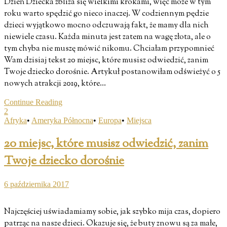
Dzień Dziecka zbliża się wielkimi krokami, więc może w tym
roku warto spędzić go nieco inaczej. W codziennym pędzie
dzieci wyjątkowo mocno odczuwają fakt, że mamy dla nich
niewiele czasu. Każda minuta jest zatem na wagę złota, ale o
tym chyba nie muszę mówić nikomu. Chciałam przypomnieć
Wam dzisiaj tekst 20 miejsc, które musisz odwiedzić, zanim
Twoje dziecko dorośnie. Artykuł postanowiłam odświeżyć o 5
nowych atrakcji 2019, które…
Continue Reading
2
Afryka
•
Ameryka Północna
•
Europa
•
Miejsca
20 miejsc, które musisz odwiedzić, zanim
Twoje dziecko dorośnie
6 października 2017
Najczęściej uświadamiamy sobie, jak szybko mija czas, dopiero
patrząc na nasze dzieci. Okazuje się, że buty znowu są za małe,